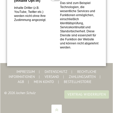
(Inhalte Opt-In)
Das sind zum Beispiel
Technologien, die
Inhalte Dritter (z.B.
Top-Experte bei Listando
wesentliche Services und
YouTube, Twitter etc.)
Funktionen ermöglichen,
werden nicht ohne Ihre
einschließlich
Zustimmung angezeigt.
Identitätsprüfung,
Servicekontinuität und
Standortsicherheit. Diese
Dienste sind essenziell für
die Funktion der Website
und können nicht abgelehnt
werden.
IMPRESSUM
DATENSCHUTZ
RECHTLICHE
INFORMATIONEN
VERSAND
ZAHLUNGSARTEN
AGB
MEIN KONTO
BESTELLHISTORIE
© 2026 Jochen Schulz
VERTRAG WIDERRUFEN