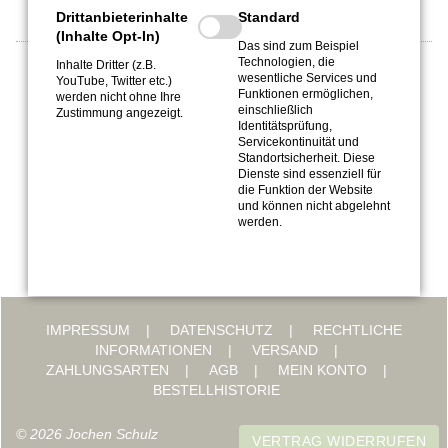
Drittanbieterinhalte
Standard
(Inhalte Opt-In)
Das sind zum Beispiel
Technologien, die
Inhalte Dritter (z.B.
wesentliche Services und
YouTube, Twitter etc.)
Top-Experte bei Listando
Funktionen ermöglichen,
werden nicht ohne Ihre
einschließlich
Zustimmung angezeigt.
Identitätsprüfung,
Servicekontinuität und
Standortsicherheit. Diese
Dienste sind essenziell für
die Funktion der Website
und können nicht abgelehnt
werden.
IMPRESSUM
DATENSCHUTZ
RECHTLICHE
INFORMATIONEN
VERSAND
ZAHLUNGSARTEN
AGB
MEIN KONTO
BESTELLHISTORIE
© 2026 Jochen Schulz
VERTRAG WIDERRUFEN