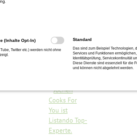
ng.
Bleibt auf dem Laufenden:
Standard
te (Inhalte Opt-In)
Das sind zum Beispiel Technologien, d
ouTube, Twitter etc.) werden nicht ohne
Services und Funktionen ermöglichen, 
eigt.
Identitätsprüfung, Servicekontinuität u
Diese Dienste sind essenziell für die 
Top-Experte bei Listando
und können nicht abgelehnt werden.