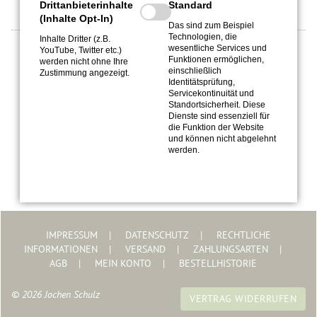
Drittanbieterinhalte
Standard
(Inhalte Opt-In)
Das sind zum Beispiel
Technologien, die
Inhalte Dritter (z.B.
wesentliche Services und
YouTube, Twitter etc.)
Top-Experte bei Listando
Funktionen ermöglichen,
werden nicht ohne Ihre
einschließlich
Zustimmung angezeigt.
Identitätsprüfung,
Servicekontinuität und
Standortsicherheit. Diese
Dienste sind essenziell für
die Funktion der Website
und können nicht abgelehnt
werden.
IMPRESSUM
DATENSCHUTZ
RECHTLICHE
INFORMATIONEN
VERSAND
ZAHLUNGSARTEN
AGB
MEIN KONTO
BESTELLHISTORIE
© 2026 Jochen Schulz
VERTRAG WIDERRUFEN