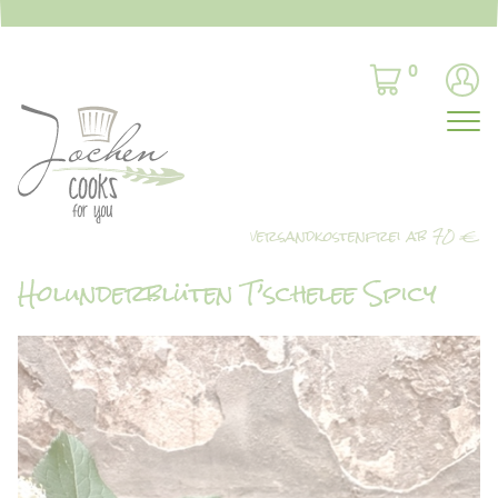
0
Holunderblüten T’schelee Spicy