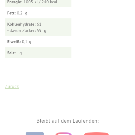
Energie:
1005 kJ / 240
Fett:
0,2
Kohlenhydrate:
61
- davon Zucker: 59
Eiweiß:
0,2
Salz:
-
Zurück
Bleibt auf dem Laufenden: