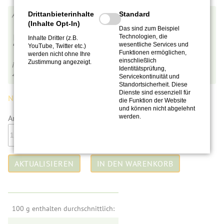
Drittanbieterinhalte
Standard
ts0023
(Inhalte Opt-In)
Das sind zum Beispiel
5,90
€
Technologien, die
Inhalte Dritter (z.B.
wesentliche Services und
YouTube, Twitter etc.)
Funktionen ermöglichen,
werden nicht ohne Ihre
einschließlich
Zustimmung angezeigt.
inkl. MwSt.,
zzgl. Versandkosten
Identitätsprüfung,
4,92
€
pro 100 g
Servicekontinuität und
Standortsicherheit. Diese
Dienste sind essenziell für
Nur noch wenig auf Lager.
(7 Stück)
die Funktion der Website
und können nicht abgelehnt
werden.
Anzahl:
100 g enthalten durchschnittlich: