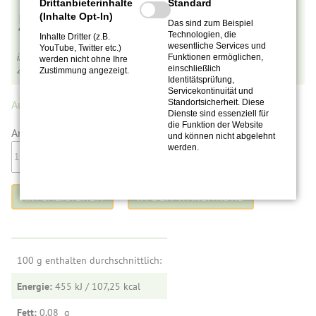
Drittanbieterinhalte
Standard
5,90
€
(Inhalte Opt-In)
Das sind zum Beispiel
Technologien, die
Inhalte Dritter (z.B.
wesentliche Services und
YouTube, Twitter etc.)
Funktionen ermöglichen,
inkl. MwSt.,
zzgl. Versandkosten
werden nicht ohne Ihre
einschließlich
Zustimmung angezeigt.
4,92
€
pro 100 g
Identitätsprüfung,
Servicekontinuität und
Standortsicherheit. Diese
Auf Lager.
(134 Stück)
Dienste sind essenziell für
die Funktion der Website
Anzahl:
und können nicht abgelehnt
werden.
100 g enthalten durchschnittlich:
Energie:
455 kJ / 107,25
Fett:
0,08