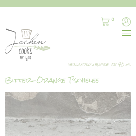
0
Bitter-Orange T’schelee