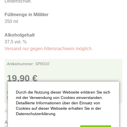
Leidenschaft.
Füllmenge in Mililiter
350 ml
Alkoholgehalt
37,5 vol. %
Versand nur gegen Altersnachweis möglich.
SP0010
19,90
€
Durch die Nutzung dieser Webseite erklären Sie sich
inkl. MwSt.,
zzgl. Versandkosten
mit der Verwendung von Cookies einverstanden.
5,69
€
pro 100 ml
Detaillierte Informationen über den Einsatz von
Cookies auf dieser Webseite erhalten Sie in der
Auf Lager.
(22 Stück)
Datenschutzerklärung.
Anzahl: