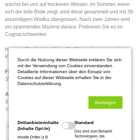
wächst bei uns auf trockenen Wiesen. Im Sommer, wenn
sich die tolle Blüte zeigt, wird diese gesammelt und mit 38-
prozentigem Wodka übergossen. Nach zwei Jahren wird
ein spannendes Mazerat daraus. Probieren Sie es im
Cognacschwenker.
Hergestellt mittels traditioneller Mazeration regionaler
Kräuter. Entwickelt und produziert mit viel Leidenschaft.
Durch die Nutzung dieser Webseite erklären Sie sich
mit der Verwendung von Cookies einverstanden.
Detaillierte Informationen über den Einsatz von
Füllmenge in Mililiter
Cookies auf dieser Webseite erhalten Sie in der
350 ml
Datenschutzerklärung.
Alkoholgehalt
37,5 vol. %
Bestätigen
Versand nur gegen Altersnachweis möglich.
Drittanbieterinhalte
Standard
SP0004
(Inhalte Opt-In)
Das sind zum Beispiel
Technologien, die
Inhalte Dritter (z.B.