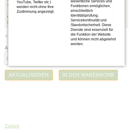
19,90
€
wesentliche Services und
YouTube, Twitter etc.)
Funktionen ermöglichen,
werden nicht ohne Ihre
einschließlich
Zustimmung angezeigt.
Identitätsprüfung,
inkl. MwSt.,
zzgl. Versandkosten
Servicekontinuität und
5,69
€
pro 100 ml
Standortsicherheit. Diese
Dienste sind essenziell für
die Funktion der Website
Auf Lager.
(15 Stück)
und können nicht abgelehnt
werden.
Anzahl:
Zurück