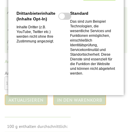
F0010
Drittanbieterinhalte
Standard
(Inhalte Opt-In)
Das sind zum Beispiel
5,90
€
Technologien, die
Inhalte Dritter (z.B.
wesentliche Services und
YouTube, Twitter etc.)
Funktionen ermöglichen,
werden nicht ohne Ihre
einschließlich
Zustimmung angezeigt.
inkl. MwSt.,
zzgl. Versandkosten
Identitätsprüfung,
3,93
€
pro 100 g
Servicekontinuität und
Standortsicherheit. Diese
Dienste sind essenziell für
Auf Lager.
(13 Stück)
die Funktion der Website
und können nicht abgelehnt
Anzahl:
werden.
100 g enthalten durchschnittlich: