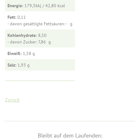
Energie:
179,36kj / 42,80
Fett:
0,11
- davon gesättigte Fettsäuren: -
Kohlenhydrate:
8,50
- davon Zucker: 7,86
Eiweiß:
1,58
Salz:
1,93
Zurück
Bleibt auf dem Laufenden: