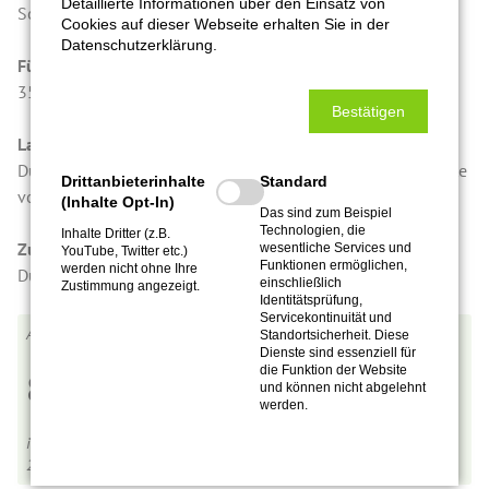
Detaillierte Informationen über den Einsatz von
Soja
Cookies auf dieser Webseite erhalten Sie in der
Datenschutzerklärung.
Füllmenge in Gramm
350 g
Bestätigen
Lagerung/Qualitätshinweis
Durch Nachfermentation kann im Glas Druck entstehen. Bitte
Drittanbieterinhalte
Standard
vorsichtig öffnen und anschließend kühl lagern.
(Inhalte Opt-In)
Das sind zum Beispiel
Technologien, die
Inhalte Dritter (z.B.
Zusatzinfos
wesentliche Services und
YouTube, Twitter etc.)
Funktionen ermöglichen,
werden nicht ohne Ihre
Durch Fermentation haltbar gemacht
einschließlich
Zustimmung angezeigt.
Identitätsprüfung,
Servicekontinuität und
F0003
Standortsicherheit. Diese
Dienste sind essenziell für
die Funktion der Website
8,90
€
und können nicht abgelehnt
werden.
inkl. MwSt.,
zzgl. Versandkosten
2,54
€
pro 100 g