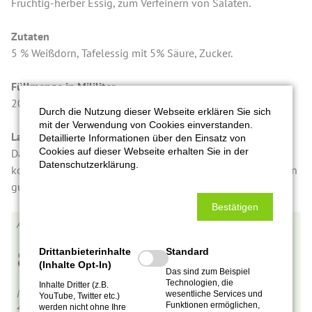
Fruchtig-herber Essig, zum Verfeinern von Salaten.
Zutaten
5 % Weißdorn, Tafelessig mit 5% Säure, Zucker.
Füllmenge in Mililiter
200 ml
Durch die Nutzung dieser Webseite erklären Sie sich
mit der Verwendung von Cookies einverstanden.
Lagerung/Qualitätshinweis
Detaillierte Informationen über den Einsatz von
Cookies auf dieser Webseite erhalten Sie in der
Da es ein Naturprodukt ist, kann es zu Ablagerungen
Datenschutzerklärung.
kommen, oder es kann sich eine Essigmutter bilden, was ein
gutes Zeichen ist.
Bestätigen
E0006
8,90
€
Drittanbieterinhalte
Standard
(Inhalte Opt-In)
Das sind zum Beispiel
Technologien, die
Inhalte Dritter (z.B.
inkl. MwSt.,
zzgl. Versandkosten
wesentliche Services und
YouTube, Twitter etc.)
Funktionen ermöglichen,
4,45
€
pro 100 ml
werden nicht ohne Ihre